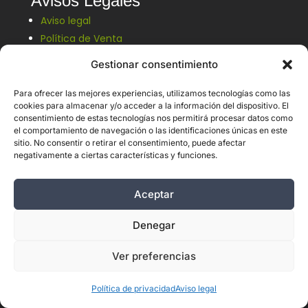
Avisos Legales
Aviso legal
Política de Venta
Política de cookies
Gestionar consentimiento
Para ofrecer las mejores experiencias, utilizamos tecnologías como las
cookies para almacenar y/o acceder a la información del dispositivo. El
consentimiento de estas tecnologías nos permitirá procesar datos como
el comportamiento de navegación o las identificaciones únicas en este
Suscripción a newsletter
sitio. No consentir o retirar el consentimiento, puede afectar
negativamente a ciertas características y funciones.
Aceptar
Denegar
Ver preferencias
Política de Privacidad LOPD
Política de privacidad
Aviso legal
He leído y acepto las Políticas de Privacidad