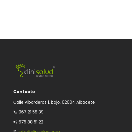
Contacto
Calle Albarderos 1, bajo, 02004 Albacete
📞
967 21 58 39
📲 675 88 51 22
📝
info@clinisalud.com