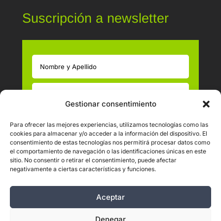
Suscripción a newsletter
Gestionar consentimiento
Política de Privacidad LOPD
Para ofrecer las mejores experiencias, utilizamos tecnologías como las
cookies para almacenar y/o acceder a la información del dispositivo. El
He leído y acepto las Políticas de Privacidad
consentimiento de estas tecnologías nos permitirá procesar datos como
el comportamiento de navegación o las identificaciones únicas en este
=
1 + 15
Enviar
sitio. No consentir o retirar el consentimiento, puede afectar
negativamente a ciertas características y funciones.
Aceptar
Denegar
© 2026 Clinisalud. Podología, Biomecánica y Cirugía