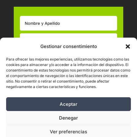
Gestionar consentimiento
Política de Privacidad LOPD
Para ofrecer las mejores experiencias, utilizamos tecnologías como las
cookies para almacenar y/o acceder a la información del dispositivo. El
He leído y acepto las Políticas de Privacidad
consentimiento de estas tecnologías nos permitirá procesar datos como
el comportamiento de navegación o las identificaciones únicas en este
=
4 + 7
Enviar
sitio. No consentir o retirar el consentimiento, puede afectar
negativamente a ciertas características y funciones.
Aceptar
Denegar
© 2026 Clinisalud. Podología, Biomecánica y Cirugía
del pie en Albacete.
Ver preferencias