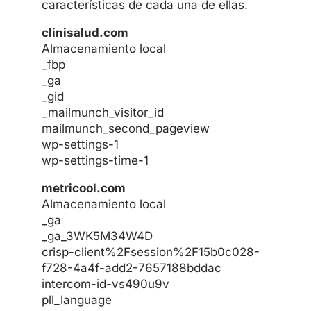
características de cada una de ellas.
clinisalud.com
Almacenamiento local
_fbp
_ga
_gid
_mailmunch_visitor_id
mailmunch_second_pageview
wp-settings-1
wp-settings-time-1
metricool.com
Almacenamiento local
_ga
_ga_3WK5M34W4D
crisp-client%2Fsession%2F15b0c028-
f728-4a4f-add2-7657188bddac
intercom-id-vs490u9v
pll_language