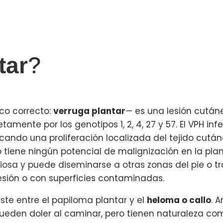
tar
?
o correcto:
verruga plantar
— es una lesión cután
etamente por los genotipos 1, 2, 4, 27 y 57. El VPH in
cando una proliferación localizada del tejido cután
tiene ningún potencial de malignización en la plant
iosa y puede diseminarse a otras zonas del pie o t
esión o con superficies contaminadas.
ste entre el papiloma plantar y el
heloma o callo
. 
eden doler al caminar, pero tienen naturaleza co