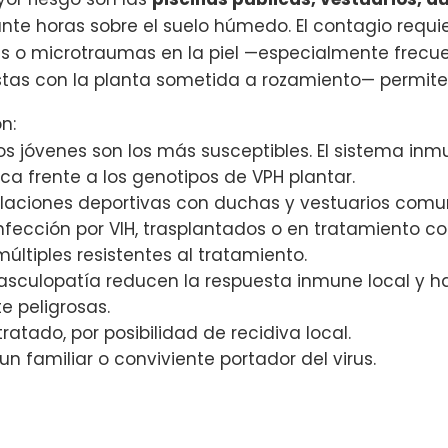
ante horas sobre el suelo húmedo. El contagio requi
as o microtraumas en la piel —especialmente frecu
stas con la planta sometida a rozamiento— permiten 
n:
os jóvenes son los más susceptibles. El sistema inmu
a frente a los genotipos de VPH plantar.
laciones deportivas con duchas y vestuarios comu
infección por VIH, trasplantados o en tratamiento 
múltiples resistentes al tratamiento.
 vasculopatía reducen la respuesta inmune local y 
te peligrosas.
atado, por posibilidad de recidiva local.
n familiar o conviviente portador del virus.