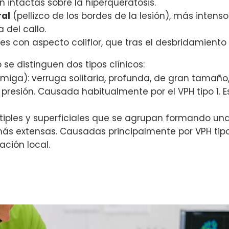
n intactas sobre la hiperqueratosis.
ral
(pellizco de los bordes de la lesión), más intenso 
 del callo.
es con aspecto coliflor, que tras el desbridamiento 
se distinguen dos tipos clínicos:
iga): verruga solitaria, profunda, de gran tamaño, 
 presión. Causada habitualmente por el VPH tipo 1. E
últiples y superficiales que se agrupan formando u
más extensas. Causadas principalmente por VPH tipo
ción local.