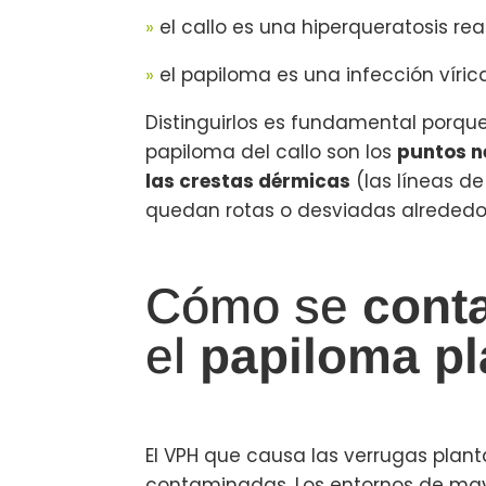
»
el callo es una hiperqueratosis rea
»
el papiloma es una infección vírica
Distinguirlos es fundamental porque 
papiloma del callo son los
puntos n
las crestas dérmicas
(las líneas de
quedan rotas o desviadas alrededor 
Cómo se
cont
el
papiloma pl
El VPH que causa las verrugas plan
contaminadas. Los entornos de may