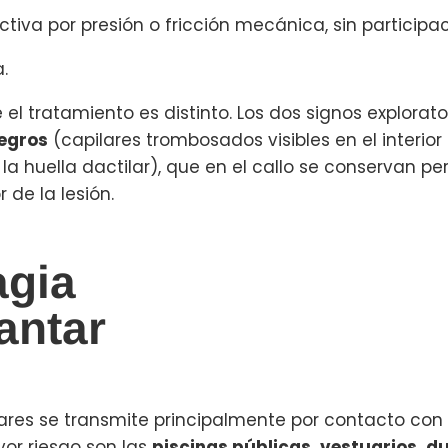
ctiva por presión o fricción mecánica, sin participac
.
el tratamiento es distinto. Los dos signos explorato
egros
(capilares trombosados visibles en el interior 
 la huella dactilar), que en el callo se conservan 
de la lesión.
agia
antar
tares se transmite principalmente por contacto con
or riesgo son las
piscinas públicas, vestuarios, 