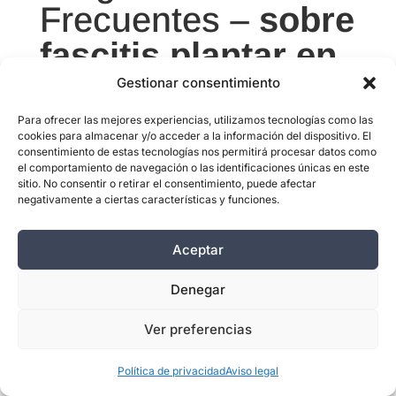
Frecuentes –
sobre
fascitis plantar en
deportistas.
Gestionar consentimiento
Para ofrecer las mejores experiencias, utilizamos tecnologías como las
cookies para almacenar y/o acceder a la información del dispositivo. El
consentimiento de estas tecnologías nos permitirá procesar datos como
el comportamiento de navegación o las identificaciones únicas en este
sitio. No consentir o retirar el consentimiento, puede afectar
negativamente a ciertas características y funciones.
¿Puede un corredor tener fascitis
Aceptar
plantar aunque no tenga sobrepeso?
Denegar
Absolutamente sí. En corredores, la
fascitis plantar está causada
Ver preferencias
principalmente por la sobrecarga
mecánica repetitiva, los errores de
Política de privacidad
Aviso legal
planificación del entrenamiento y la