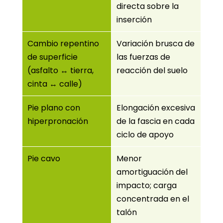
directa sobre la
inserción
Cambio repentino
Variación brusca de
de superficie
las fuerzas de
(asfalto ↔ tierra,
reacción del suelo
cinta ↔ calle)
Pie plano con
Elongación excesiva
hiperpronación
de la fascia en cada
ciclo de apoyo
Pie cavo
Menor
amortiguación del
impacto; carga
concentrada en el
talón