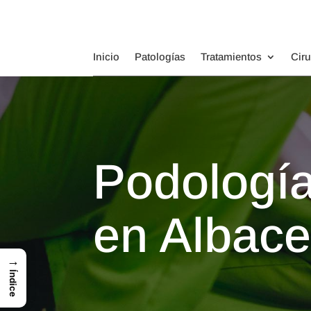
Inicio
Patologías
Tratamientos
Cir
Podología
en Albace
→
Índice