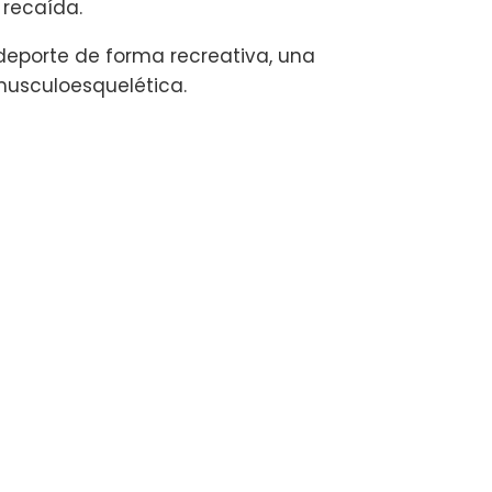
 recaída.
s deporte de forma recreativa, una
 musculoesquelética.