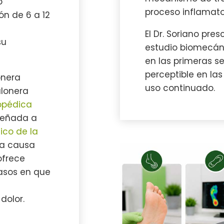
o
proceso inflamato
ón de 6 a 12
El Dr. Soriano presc
su
estudio biomecán
en las primeras s
perceptible en la
onera
uso continuado.
alonera
topédica
iseñada a
ico de la
la causa
ofrece
casos en que
dolor.