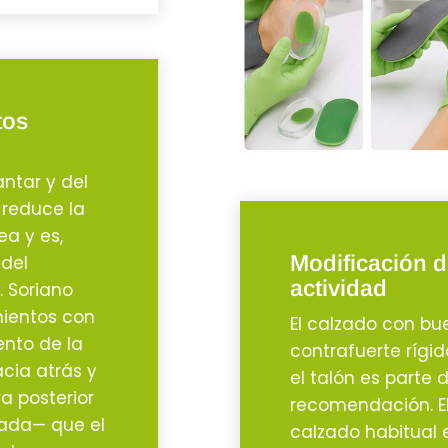
tos
antar y del
 reduce la
ea y es,
Modificación d
 del
actividad
. Soriano
mientos con
El calzado con bu
ento de la
contrafuerte rígi
acia atrás y
el talón es parte 
a posterior
recomendación. El 
nada— que el
calzado habitual e