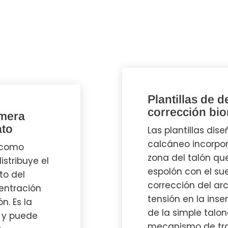
Plantillas de d
corrección bi
imera
ato
Las plantillas dis
calcáneo incorpor
a como
zona del talón que
istribuye el
espolón con el su
to del
corrección del arc
entración
tensión en la inse
n. Es la
de la simple talon
a y puede
mecanismo de tra