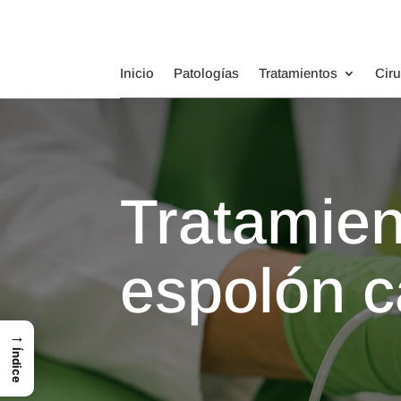
Inicio
Patologías
Tratamientos
Cir
Tratamien
espolón c
→
Índice