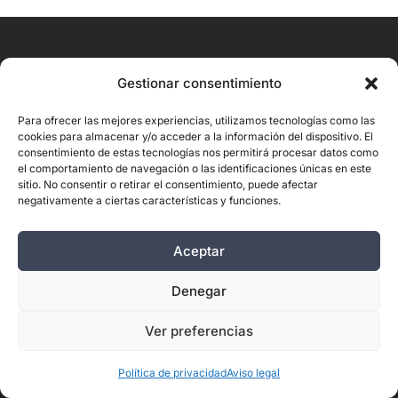
Gestionar consentimiento
Para ofrecer las mejores experiencias, utilizamos tecnologías como las
cookies para almacenar y/o acceder a la información del dispositivo. El
consentimiento de estas tecnologías nos permitirá procesar datos como
el comportamiento de navegación o las identificaciones únicas en este
Contacto
sitio. No consentir o retirar el consentimiento, puede afectar
negativamente a ciertas características y funciones.
Calle Albarderos 1, bajo, 02004 Albacete
📞
967 21 58 39
Aceptar
📲 675 88 51 22
Denegar
📝
info@clinisalud.com
Ver preferencias
⌛ Lunes a Jueves: 08:00 a 20h
Viernes: 08:00 a 15h
Política de privacidad
Aviso legal
🗓️ Llamar para consultar los días de cierre y