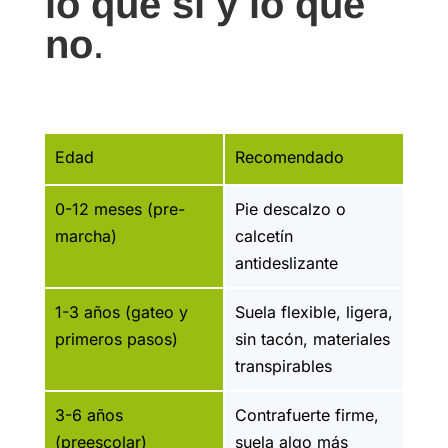
lo que sí y lo que
no
.
Edad
Recomendado
0-12 meses (pre-
Pie descalzo o
marcha)
calcetín
antideslizante
1-3 años (gateo y
Suela flexible, ligera,
primeros pasos)
sin tacón, materiales
transpirables
3-6 años
Contrafuerte firme,
(preescolar)
suela algo más