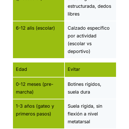
estructurada, dedos
libres
6-12 alis (escolar)
Calzado específico
por actividad
(escolar vs
deportivo)
Edad
Evitar
0-12 meses (pre-
Botines rígidos,
marcha)
suela dura
1-3 años (gateo y
Suela rígida, sin
primeros pasos)
flexión a nivel
metatarsal