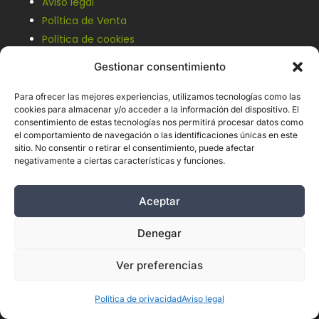
Aviso legal
Política de Venta
Política de cookies
Gestionar consentimiento
Para ofrecer las mejores experiencias, utilizamos tecnologías como las
cookies para almacenar y/o acceder a la información del dispositivo. El
Suscripción a newsletter
consentimiento de estas tecnologías nos permitirá procesar datos como
el comportamiento de navegación o las identificaciones únicas en este
sitio. No consentir o retirar el consentimiento, puede afectar
negativamente a ciertas características y funciones.
Aceptar
Denegar
Ver preferencias
Política de Privacidad LOPD
He leído y acepto las Políticas de Privacidad
Política de privacidad
Aviso legal