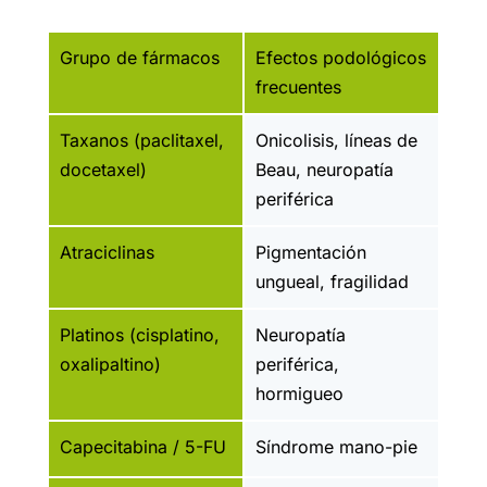
Grupo de fármacos
Efectos podológicos
frecuentes
Taxanos (paclitaxel,
Onicolisis, líneas de
docetaxel)
Beau, neuropatía
periférica
Atraciclinas
Pigmentación
ungueal, fragilidad
Platinos (cisplatino,
Neuropatía
oxalipaltino)
periférica,
hormigueo
Capecitabina / 5-FU
Síndrome mano-pie