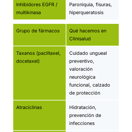
Inhibidores EGFR /
Paroniquia, fisuras,
multikinasa
hiperqueratosis
Grupo de fármacos
Qué hacemos en
Clinisalud
Taxanos (paclitaxel,
Cuidado ungueal
docetaxel)
preventivo,
valoración
neurológica
funcional, calzado
de protección
Atraciclinas
Hidratación,
prevención de
infecciones