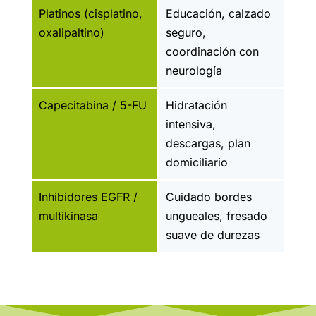
Platinos (cisplatino,
Educación, calzado
oxalipaltino)
seguro,
coordinación con
neurología
Capecitabina / 5-FU
Hidratación
intensiva,
descargas, plan
domiciliario
Inhibidores EGFR /
Cuidado bordes
multikinasa
ungueales, fresado
suave de durezas