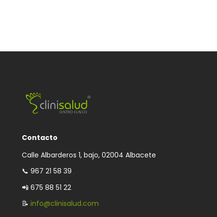
Contacto
Calle Albarderos 1, bajo, 02004 Albacete
📞
967 21 58 39
📲 675 88 51 22
📝
info@clinisalud.com