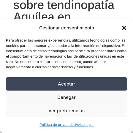
sobre tendinopatía
Aquílea en
Albacete.
Gestionar consentimiento
Para ofrecer las mejores experiencias, utilizamos tecnologías como las
cookies para almacenar y/o acceder a la información del dispositivo. El
consentimiento de estas tecnologías nos permitirá procesar datos como
el comportamiento de navegación o las identificaciones únicas en este
sitio. No consentir o retirar el consentimiento, puede afectar
¿La tendinopatía aquílea es lo mismo
negativamente a ciertas características y funciones.
que la tendinitis de Aquiles?
No exactamente. «Tendinitis» implica
Aceptar
inflamación aguda del tendón.
«Tendinopatía» es el término más
Denegar
amplio que incluye tanto la inflamación
Ver preferencias
aguda como la degeneración crónica
(tendinosis). La mayoría de los casos
Política de privacidad
Aviso legal
crónicos son tendinosis sin inflamación