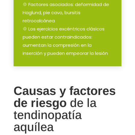
💠 Factores asociados: deformidad de
Haglund, pie cavo, bursitis
retrocalcánea
💠 Los ejercicios excéntricos clásicos
pueden estar contraindicados:
aumentan la compresión en la
inserción y pueden empeorar la lesión
Causas y factores
de riesgo
de la
tendinopatía
aquílea