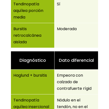
Tendinopatía
Sí
aquílea porción
media
Bursitis
Moderada
retrocalcánea
aislada
Diagnóstico
Dato diferencial
Haglund + bursitis
Empeora con
calzado de
contrafuerte rígid
Tendinopatía
Nódulo en el
aquílea insercional
tendón, no en el