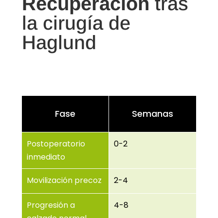
Recuperación
tras
la cirugía de
Haglund
Fase
Semanas
Postoperatorio
0-2
inmediato
Movilización precoz
2-4
Progresión a
4-8