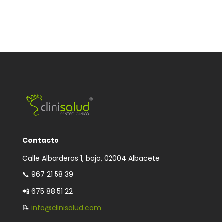
Contacto
Calle Albarderos 1, bajo, 02004 Albacete
📞
967 21 58 39
📲 675 88 51 22
📝
info@clinisalud.com