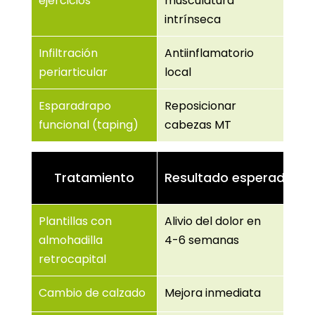
ejercicios
musculatura
intrínseca
Infiltración
Antiinflamatorio
periarticular
local
Esparadrapo
Reposicionar
funcional (taping)
cabezas MT
Tratamiento
Resultado esperado
Plantillas con
Alivio del dolor en
almohadilla
4-6 semanas
retrocapital
Cambio de calzado
Mejora inmediata