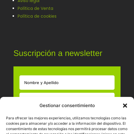
Aviso legal
Política de Venta
Política de cookies
Suscripción a newsletter
Gestionar consentimiento
Política de Privacidad LOPD
Para ofrecer las mejores experiencias, utilizamos tecnologías como las
cookies para almacenar y/o acceder a la información del dispositivo. El
He leído y acepto las Políticas de Privacidad
consentimiento de estas tecnologías nos permitirá procesar datos como