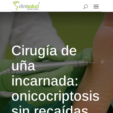
Cirugía de
uña
incarnada:
onicocriptosis
sin recaídas