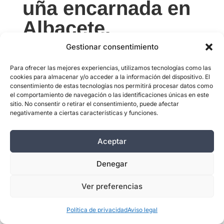
uña encarnada en
Albacete.
Gestionar consentimiento
Para ofrecer las mejores experiencias, utilizamos tecnologías como las
cookies para almacenar y/o acceder a la información del dispositivo. El
¿Cuándo es necesario operar una uña
consentimiento de estas tecnologías nos permitirá procesar datos como
incarnada y no vale con tratamiento
el comportamiento de navegación o las identificaciones únicas en este
conservador?
sitio. No consentir o retirar el consentimiento, puede afectar
negativamente a ciertas características y funciones.
La cirugía está indicada cuando la
onicocriptosis ha alcanzado el grado II-
III de Mozena (infección activa,
Aceptar
supuración o tejido de granulación
Denegar
crónico), cuando ha recurrido varias
veces pese a la ortonixia
Ver preferencias
correctamente realizada, o cuando la
uña tiene una curvatura constitucional
Política de privacidad
Aviso legal
que hace inviable el mantenimiento a